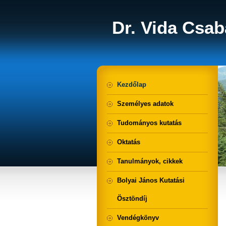
Dr. Vida Csab
Kezdőlap
Személyes adatok
Tudományos kutatás
Oktatás
Tanulmányok, cikkek
Bolyai János Kutatási
Ösztöndíj
Vendégkönyv