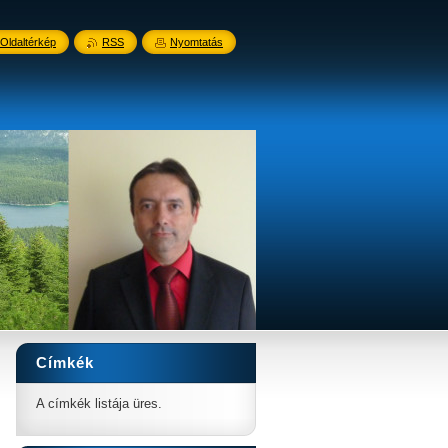
Oldaltérkép
RSS
Nyomtatás
Címkék
A címkék listája üres.