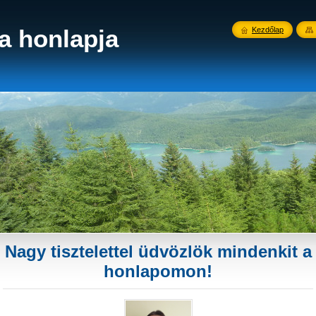
a honlapja
Kezdőlap
Nagy tisztelettel üdvözlök mindenkit a
honlapomon!