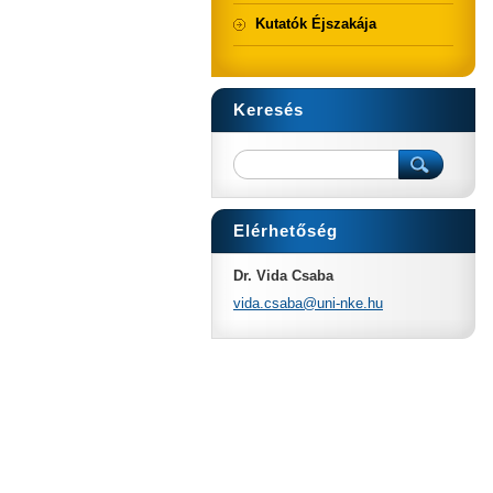
Kutatók Éjszakája
Keresés
Elérhetőség
Dr. Vida Csaba
vida.csa
ba@uni-n
ke.hu