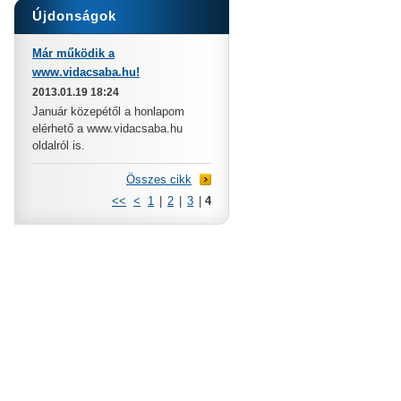
Újdonságok
Már működik a
www.vidacsaba.hu!
2013.01.19 18:24
Január közepétől a honlapom
elérhető a www.vidacsaba.hu
oldalról is.
Összes cikk
<<
<
1
|
2
|
3
|
4