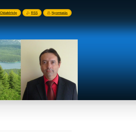
Oldaltérkép
RSS
Nyomtatás