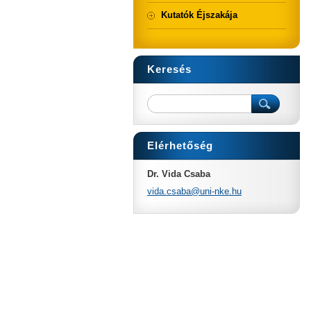
Kutatók Éjszakája
Keresés
Elérhetőség
Dr. Vida Csaba
vida.csa
ba@uni-n
ke.hu