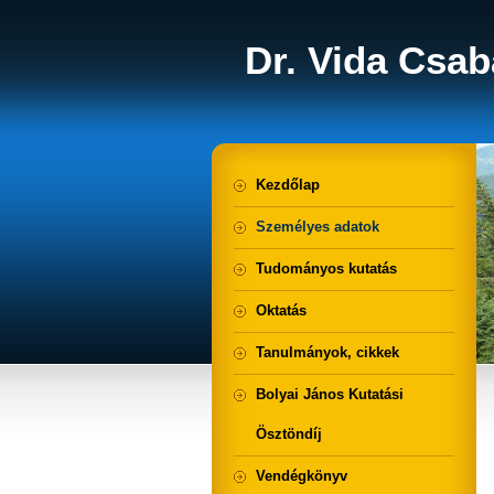
Dr. Vida Csab
Kezdőlap
Személyes adatok
Tudományos kutatás
Oktatás
Tanulmányok, cikkek
Bolyai János Kutatási
Ösztöndíj
Vendégkönyv