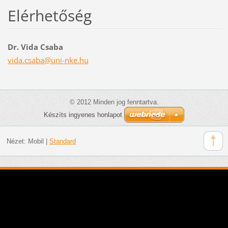
Elérhetőség
Dr. Vida Csaba
vida.csa
ba@uni-n
ke.hu
© 2012 Minden jog fenntartva.
Készíts ingyenes honlapot
Nézet:
Mobil
|
Standard