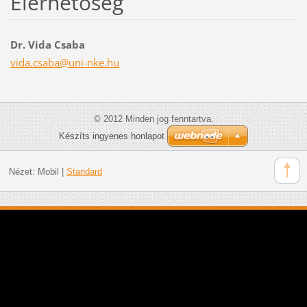
Elérhetőség
Dr. Vida Csaba
vida.csa
ba@uni-n
ke.hu
© 2012 Minden jog fenntartva.
Készíts ingyenes honlapot
Nézet:
Mobil
|
Standard